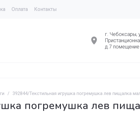
ка
Оплата
Контакты
г. Чебоксары, 
Пристанционна
д.7 помещение
ги
/
392844/Текстильная игрушка погремушка лев пищалка мал
ушка погремушка лев пищал