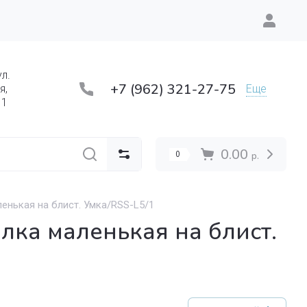
ул.
+7 (962) 321-27-75
Еще
я,
 1
0.00
0
р.
енькая на блист. Умка/RSS-L5/1
ка маленькая на блист.