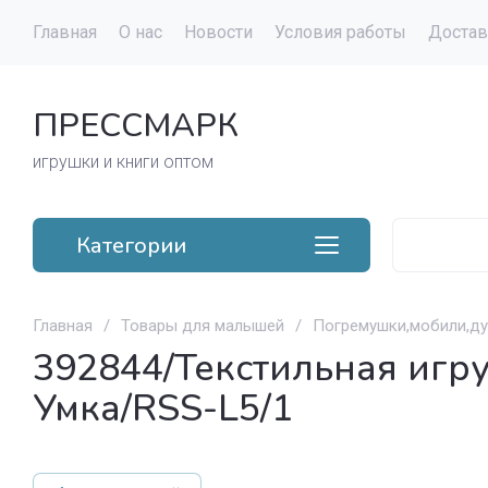
Главная
О нас
Новости
Условия работы
Достав
ПРЕССМАРК
игрушки и книги оптом
Категории
Главная
/
Товары для малышей
/
Погремушки,мобили,ду
392844/Текстильная игр
Умка/RSS-L5/1