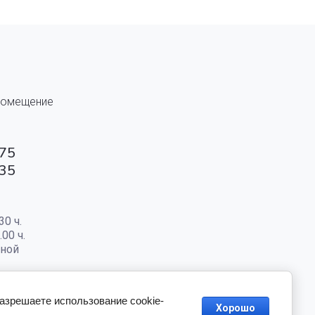
 помещение
-75
-35
30 ч.
.00 ч.
дной
разрешаете использование cookie-
Хорошо