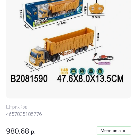
ШтрихКод
4657835185776
980.68
р.
Меньше 5 шт