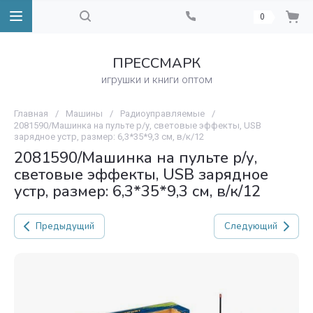
0
ПРЕССМАРК
игрушки и книги оптом
Главная
/
Машины
/
Радиоуправляемые
/
2081590/Машинка на пульте р/у, световые эффекты, USB
зарядное устр, размер: 6,3*35*9,3 см, в/к/12
2081590/Машинка на пульте р/у,
световые эффекты, USB зарядное
устр, размер: 6,3*35*9,3 см, в/к/12
Предыдущий
Следующий